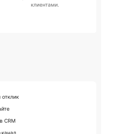
клиентами.
 отклик
айте
 в CRM
-канал